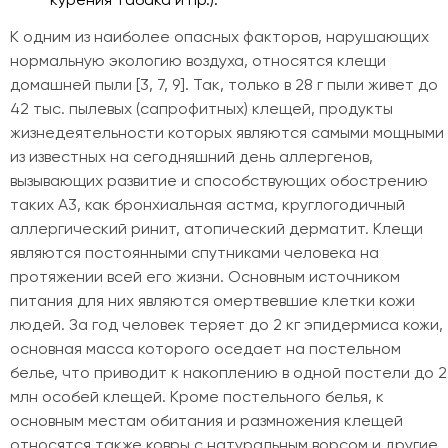
курения табака и пр.).
К одним из наиболее опасных факторов, нарушающих
нормальную экологию воздуха, относятся клещи
домашней пыли [3, 7, 9]. Так, только в 28 г пыли живет до
42 тыс. пылевых (сапрофитных) клещей, продукты
жизнедеятельности которых являются самыми мощными
из известных на сегодняшний день аллергенов,
вызывающих развитие и способствующих обострению
таких A3, как бронхиальная астма, круглогодичный
аллергический ринит, атопический дерматит. Клещи
являются постоянными спутниками человека на
протяжении всей его жизни. Основным источником
питания для них являются омертвевшие клетки кожи
людей. За год человек теряет до 2 кг эпидермиса кожи,
основная масса которого оседает на постельном
белье, что приводит к накоплению в одной постели до 2
млн особей клещей. Кроме постельного белья, к
основным местам обитания и размножения клещей
относятся также ковры с натуральным ворсом и другие