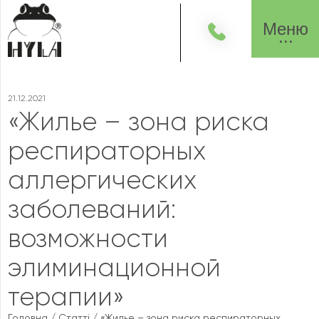
Меню
21.12.2021
«Жилье – зона риска
респираторных
аллергических
заболеваний:
возможности
элиминационной
терапии»
Головна
/
Статті
/
«Жилье – зона риска респираторных