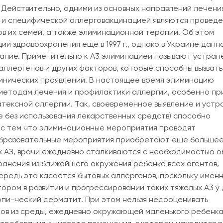
 Действительно, одними из основных направлений лечени
 и специфической аллерговакцинацией являются провед
в их семей, а также элиминационной терапии. Об этом
и здравоохранения еще в 1997 г., однако в Украине данн
ние. Применительно к A3 элиминацией называют устране
лергенов и других факторов, которые способны вызвать
линических проявлений. В настоящее время элиминацию
методам лечения и профилактики аллергии, особенно при
атексной аллергии. Так, своевременное выявление и уст
 без использования лекарственных средств) способно
и с тем что элиминационные мероприятия проводят
образовательные мероприятия приобретают еще больше
 АЗ, врачи ежедневно сталкиваются с необходимостью о
анения из ближайшего окружения ребенка всех агентов,
редь это касается бытовых аллергенов, поскольку имен
ром в развитии и прогрессировании таких тяжелых A3 у 
опи-ческий дерматит. При этом нельзя недооценивать
ов из среды, ежедневно окружающей маленького ребенка