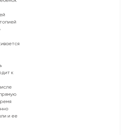
ребенок
ей
атопией
о
кивается
ь
одит к
числе
апрямую
время
енно
ли и ее