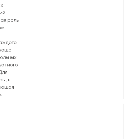
их
ий
мая роль
ом
каждого
 чаще
больных
вотного
Для
ы, в
рующая
.