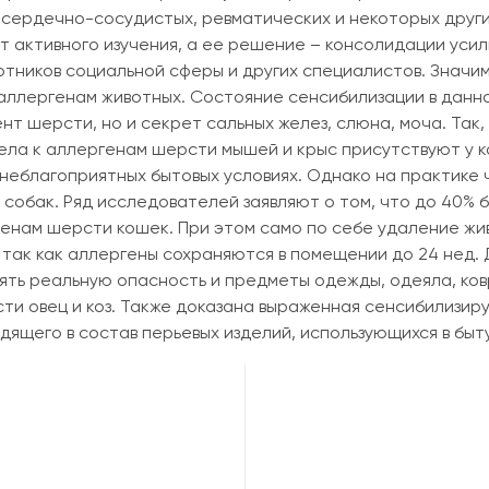
 сердечно-сосудистых, ревматических и некоторых друг
т активного изучения, а ее решение – консолидации усил
отников социальной сферы и других специалистов. Значи
я аллергенам животных. Состояние сенсибилизации в данн
нт шерсти, но и секрет сальных желез, слюна, моча. Так,
ела к аллергенам шерсти мышей и крыс присутствуют у 
 неблагоприятных бытовых условиях. Однако на практике
 собак. Ряд исследователей заявляют о том, что до 40% 
енам шерсти кошек. При этом само по себе удаление жи
так как аллергены сохраняются в помещении до 24 нед. 
ть реальную опасность и предметы одежды, одеяла, ковр
сти овец и коз. Также доказана выраженная сенсибилизи
дящего в состав перьевых изделий, использующихся в быту