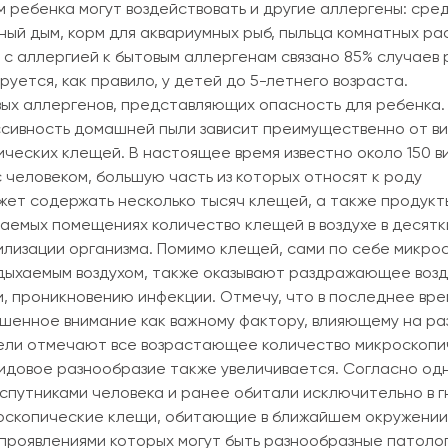
м ребенка могут воздействовать и другие аллергены: сре
ный дым, корм для аквариумных рыб, пыльца комнатных ра
 с аллергией к бытовым аллергенам связано 85% случаев 
уется, как правило, у детей до 5-летнего возраста.
ых аллергенов, представляющих опасность для ребенка.
ссивность домашней пыли зависит преимущественно от в
ческих клещей. В настоящее время известно около 150 в
 человеком, большую часть из которых относят к роду
жет содержать несколько тысяч клещей, а также продукт
ваемых помещениях количество клещей в воздухе в десятк
лизации организма. Помимо клещей, сами по себе микро
вдыхаемым воздухом, также оказывают раздражающее воз
и, проникновению инфекции. Отмечу, что в последнее вре
шенное внимание как важному фактору, влияющему на ра
атели отмечают все возрастающее количество микроскопи
видовое разнообразие также увеличивается. Согласно одн
спутниками человека и ранее обитали исключительно в г
роскопические клещи, обитающие в ближайшем окружении
проявлениями которых могут быть разнообразные патолог