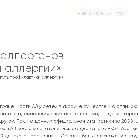
+38(050)38-77-220
 аллергенов
и аллергии»
 путь профилактики аллергии»
раненности АЗ у детей в Украине существенно отличаю
нных эпидемиологических исследований, с одной стороны
угой. Так, по данным официальной статистики за 2008 г.
я АЗ составила: атопического дерматита -7,52, бронх
1000 детского населения. — Сегодня большое значение пр