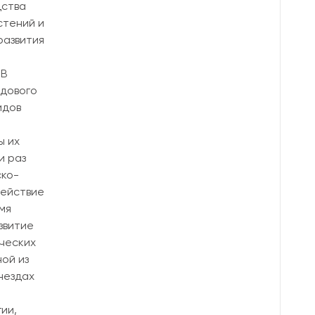
дства
стений и
развития
 В
идового
идов
ы их
и раз
ско-
действие
мя
звитие
ческих
ой из
нездах
ии,