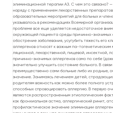
элиминационной терапии АЗ. С чем это связано? —
наряду с применением лекарственных препаратов
образовательных мероприятий для больных и члено
указывалось в рекомендациях Всемирной организаци
проблеме все еще уделяется недостаточное внима
окружающей пациента среды причинно-значимых ал
обострение заболевания, усугубить тяжесть его к
аллергенов относят к важным па-тогенетическим 
ляционной, лекарственной, пищевой, инсектной, л
причинно-значимых аллергенов само по себе (даже
значительно улучшить состояние больного. В связ
преимущественно сами больные либо их родные, 
значение. Занимаясь лечением детей, страдающих
родителям важность как можно более полного устр
способных спровоцировать аллергию. В первую оче
являются распространенным этиологическим факто
как бронхиальная астма, аллергический ринит, ат
профилактическое значение элиминации аллерген