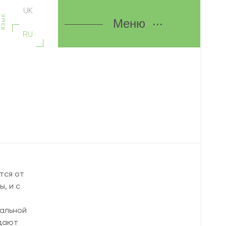
UK
язык
Меню
RU
тся от
, и с
,
иальной
идают