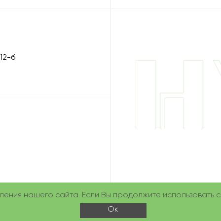
112-б
ие
ения нашего сайта. Если Вы продолжите использовать са
Ок
6 © HYLA Україна. Всі права захищені. Розробка та просування —
ce-agency