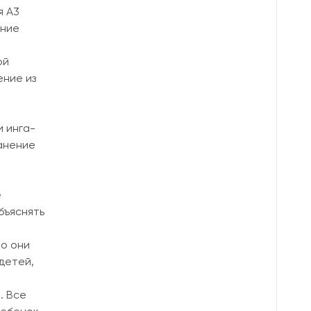
я A3
ение
ой
ние из
 инга-
ранение
е
бъяснять
но они
детей,
. Все