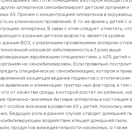
требования к чистоте помещения, в котором находится 
 других аллергенов сенсибилизирует детский организм и
иных АЗ. Причем с концентрацией аллергенов в окружающ
есть их клинических проявлений. В то же время у детей с 
трациях аллергена. В связи с этим следует отметить, чт
рующего в раннем детском возрасте, является крайне
о данным ВОЗ, с различными проявлениями аллергии стал
техногенной нагрузкой заболеваемость в 3 раза выше
проведенным зарубежными специалистами, у 40% детей с
 организм не сенсибилизирован. Если правильно построит
предить специфическую сенсибилизацию, которая и прив
временная концепция ведения пациентов с атопическим
 выявление и элиминацию триггер-ных факторов, в том 
 что от качества среды, в которой растет их ребенок, н
акие причинно-значимые бытовые аллергены в настоящее 
т особое значение в развитии АЗ у детей, поскольку им
нка. Ведущую роль в данном случае отводят домашней пы
сенсибилизирующее воздействие клещей домашней пыли,
пыли, продуктов жизнедеятельности насекомых, а также