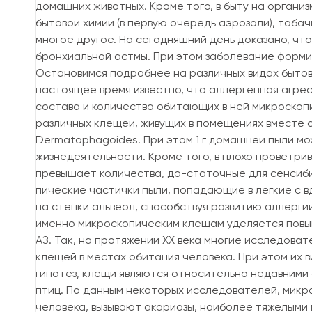
домашних животных. Кроме того, в быту на организ
бытовой химии (в первую очередь аэрозоли), табач
многое другое. На сегодняшний день доказано, что
бронхиальной астмы. При этом заболевание формир
Остановимся подробнее на различных видах бытов
настоящее время известно, что аллергенная агре
состава и количества обитающих в ней микроскопи
различных клещей, живущих в помещениях вместе с
Dermatophagoides. При этом 1 г домашней пыли мо
жизнедеятельности. Кроме того, в плохо проветри
превышает количества, до-статочные для сенсиби
пические частички пыли, попадающие в легкие с 
на стенки альвеол, способствуя развитию аллерги
именно микроскопическим клещам уделяется повы
АЗ. Так, на протяжении XX века многие исследов
клещей в местах обитания человека. При этом их 
гипотез, клещи являются относительно недавними 
птиц. По данным некоторых исследователей, мик
человека, вызывают акариозы, наиболее тяжелыми 