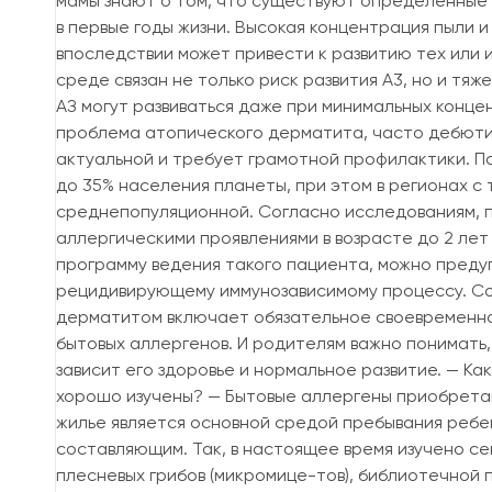
мамы знают о том, что существуют определенные 
в первые годы жизни. Высокая концентрация пыли и
впоследствии может привести к развитию тех или 
среде связан не только риск развития A3, но и тяж
АЗ могут развиваться даже при минимальных концен
проблема атопического дерматита, часто дебюти
актуальной и требует грамотной профилактики. П
до 35% населения планеты, при этом в регионах с 
среднепопуляционной. Согласно исследованиям, 
аллергическими проявлениями в возрасте до 2 лет
программу ведения такого пациента, можно преду
рецидивирующему иммунозависимому процессу. Со
дерматитом включает обязательное своевременное
бытовых аллергенов. И родителям важно понимать,
зависит его здоровье и нормальное развитие. — К
хорошо изучены? — Бытовые аллергены приобретаю
жилье является основной средой пребывания ребе
составляющим. Так, в настоящее время изучено 
плесневых грибов (микромице-тов), библиотечной 